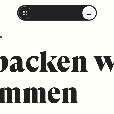
he
backen w
ammen
Magazin
Trends
Materials