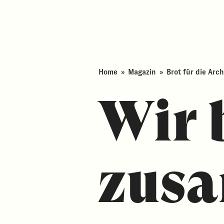
Home
»
Magazin
»
Brot für die Arc
Wir 
zus