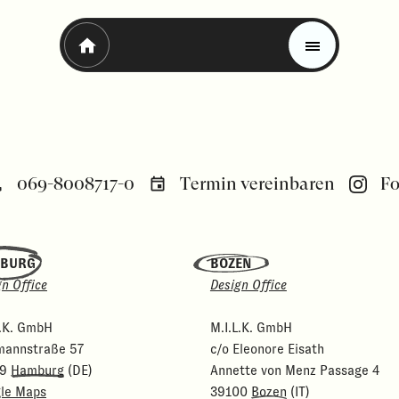
069-8008717-0
Termin vereinbaren
Fo
BURG
BOZEN
gn Office
Design Office
Magazin
Trends
L.K. GmbH
M.I.L.K. GmbH
Materials
mannstraße 57
c/o Eleonore Eisath
69
Hamburg
(DE)
Annette von Menz Passage 4
le Maps
39100
Bozen
(IT)