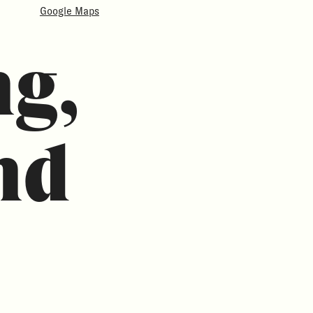
Google Maps
g,
nd