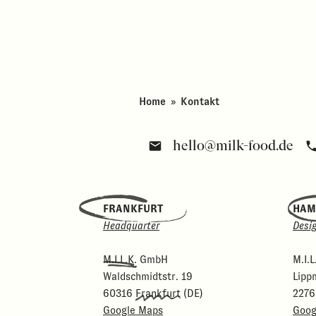
Home
»
Kontakt
hello@milk-food.de
FRANKFURT
HAM
Headquarter
Desi
M.I.L.K.
GmbH
M.I.
Waldschmidtstr. 19
Lipp
60316
Frankfurt
(DE)
227
Google Maps
Goog