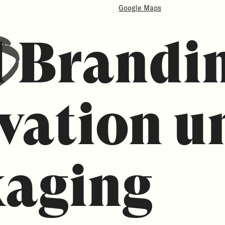
Google Maps
d
Brandin
vation
u
aging