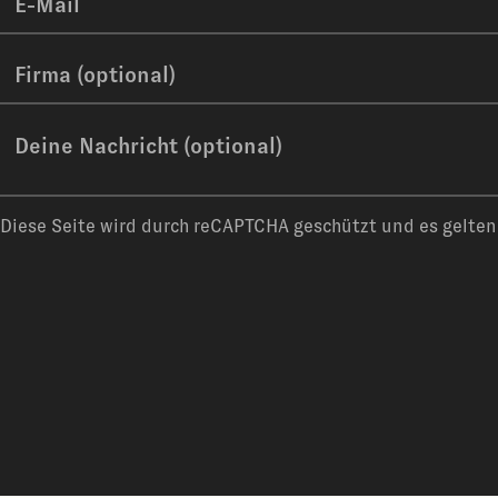
e
-
M
F
a
i
i
r
N
l
m
a
a
c
Diese Seite wird durch reCAPTCHA geschützt und es gelte
h
r
i
c
h
t