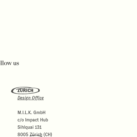
llow us
ZÜRICH
Design Office
M.I.L.K. GmbH
c/o Impact Hub
Sihlquai 131
8005
Zürich
(CH)