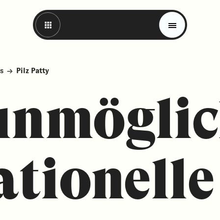
s
→
Pilz Patty
unmögli
ationelle
Magazin
Trends
Materials