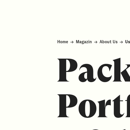
Home
→
Magazin
→
About Us
→
Us
Pack
Port