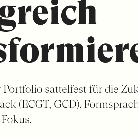
lgreich
sformier
ortfolio sattelfest für die Zuk
ack (ECGT, GCD). Formsprache
 Fokus.