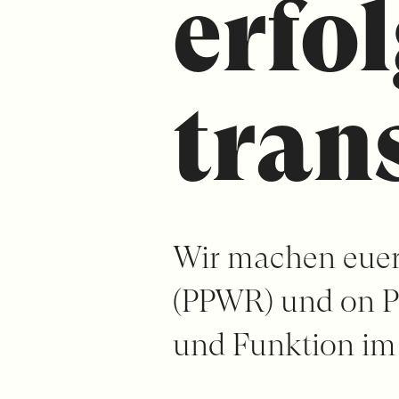
erfo
tran
Wir machen euer P
(PPWR) und on P
und Funktion im