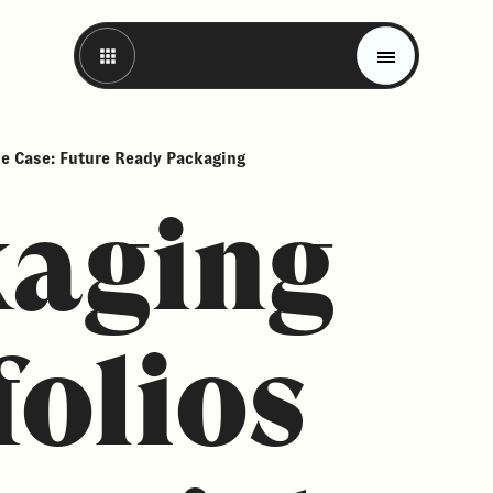
e Case: Future Ready Packaging
aging
folios
Magazin
Trends
Materials