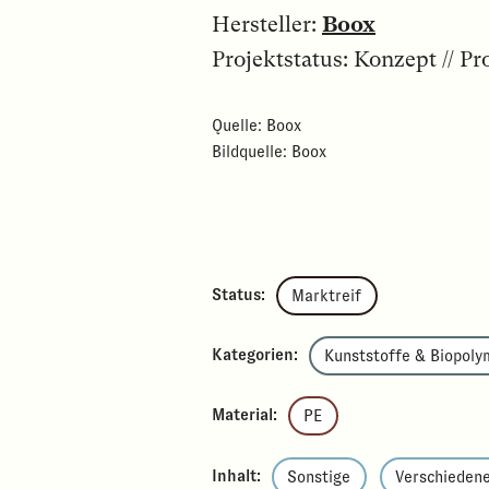
Hersteller:
Boox
Projektstatus: Konzept // Pro
Quelle: Boox
Bildquelle: Boox
Status:
Marktreif
Kategorien:
Kunststoffe & Biopoly
Material:
PE
Inhalt:
Sonstige
Verschiedene