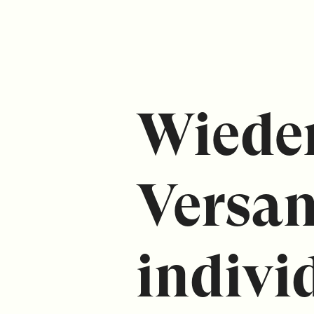
Wiede
Versan
indivi