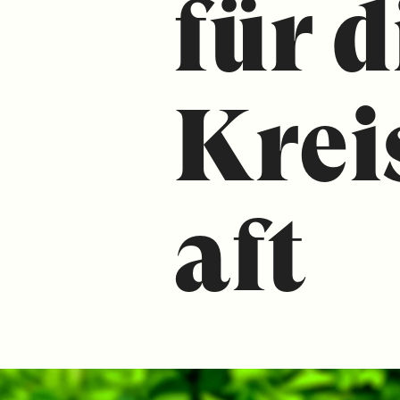
für d
Krei
aft