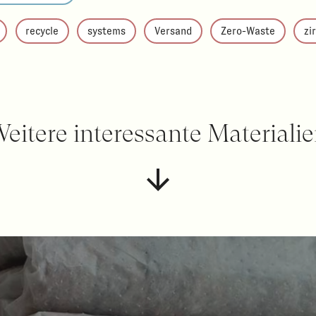
recycle
systems
Versand
Zero-Waste
zi
eitere interessante Materiali