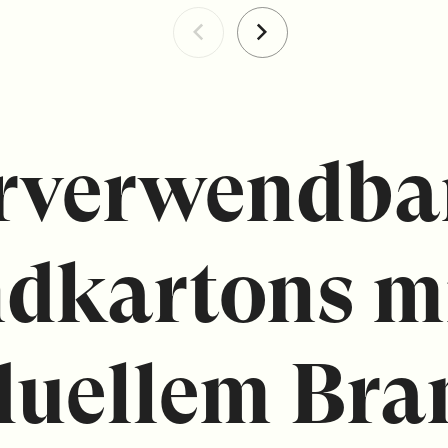
rverwendba
dkartons m
duellem Bra