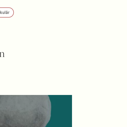
rkulär
en