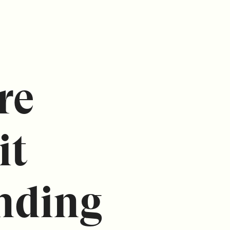
re
it
nding