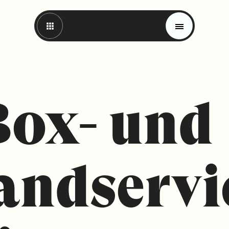
Box- und
andservi
Magazin
Trends
Materials