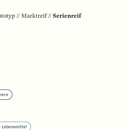
totyp // Marktreif //
Serienreif
mere
 Lebensmittel