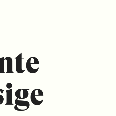
nte
sige