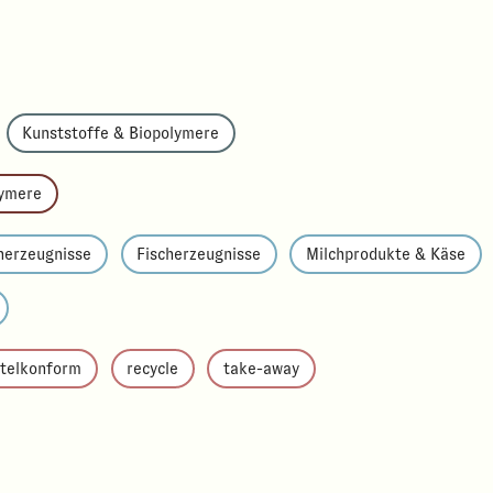
Kunststoffe & Biopolymere
lymere
h­erzeugnisse
Fischerzeugnisse
Milchprodukte & Käse
ttelkonform
recycle
take-away