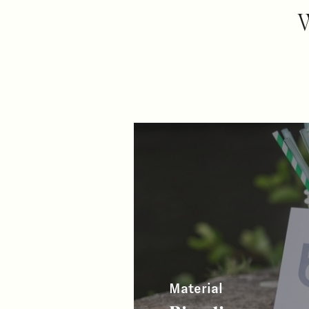
W
Material