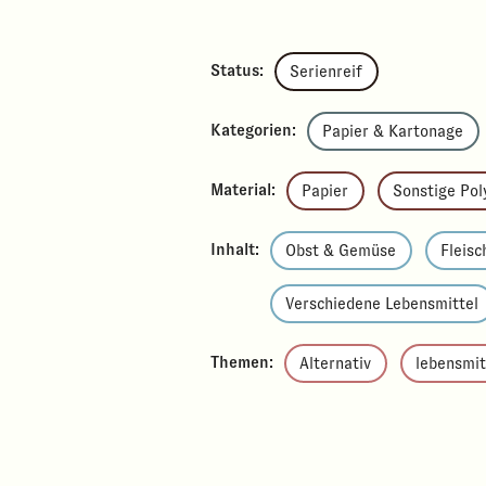
Status:
Serienreif
Kategorien:
Papier & Kartonage
Material:
Papier
Sonstige Po
Inhalt:
Obst & Gemüse
Fleisc
Verschiedene Lebensmittel
Themen:
Alternativ
lebensmi