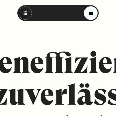
eneffizie
zuverläs
Magazin
Trends
Materials