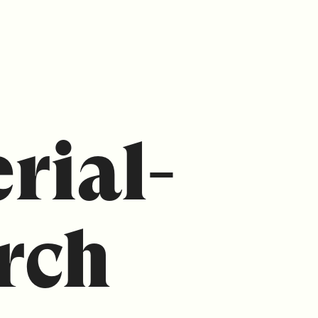
rial­
rch