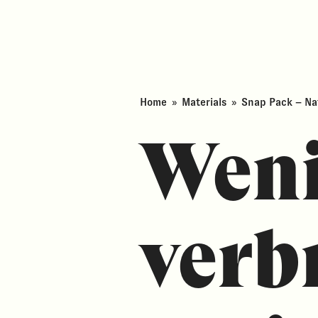
Home
»
Materials
»
Snap Pack – Na
Weni
verb