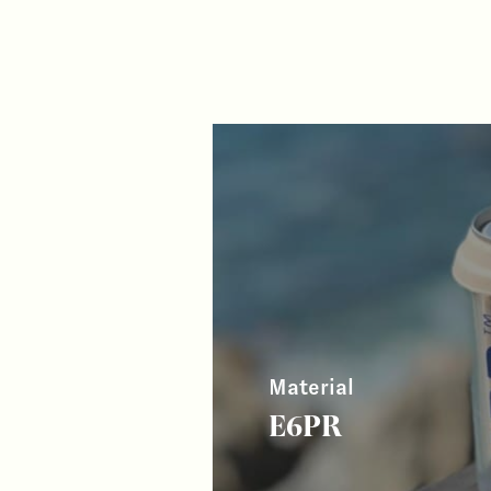
Material
E6PR