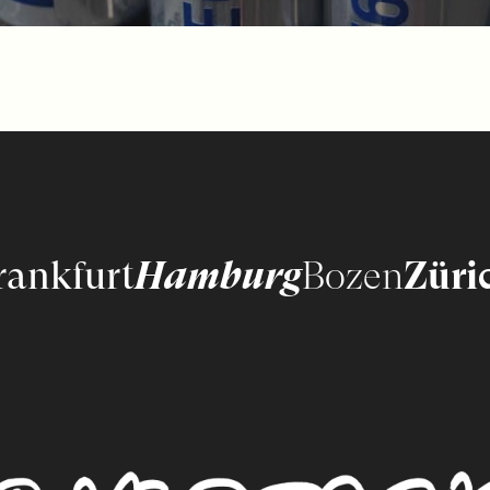
rankfurt
Hamburg
Bozen
Züri