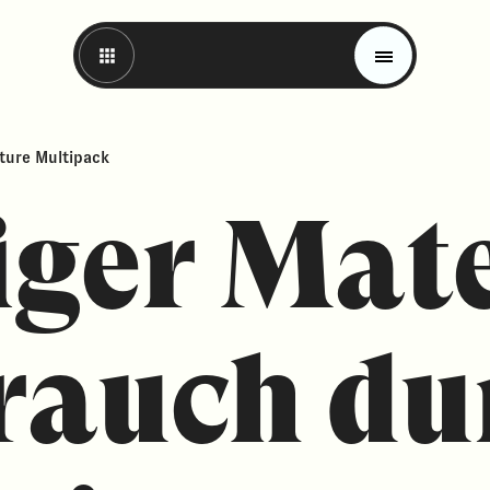
ture Multipack
ger Mate
rauch du
Magazin
Trends
Materials