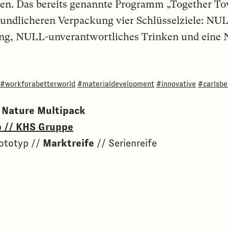
en. Das bereits genannte Programm „Together To
undlicheren Verpackung vier Schlüsselziele: NU
 NULL-unverantwortliches Trinken und eine NU
#workforabetterworld
#materialdevelopment
#innovative
#carlsbe
 Nature Multipack
p // KHS Gruppe
rototyp //
Marktreife
// Serienreife