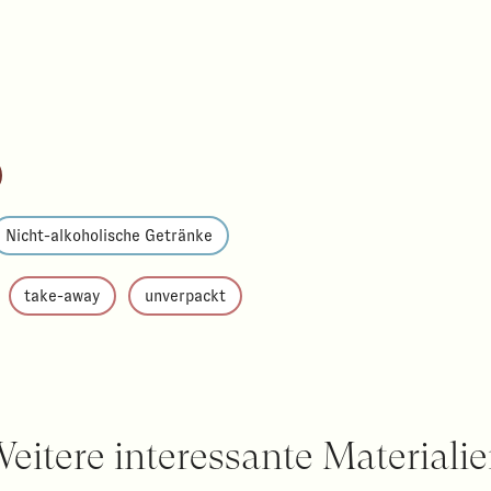
Nicht-alkoholische Getränke
take-away
unverpackt
eitere interessante Materiali