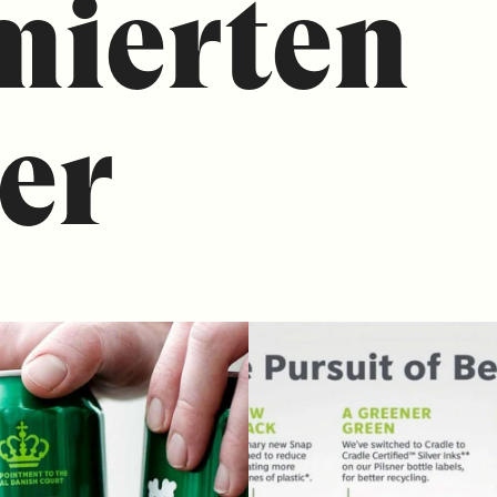
mierten
er