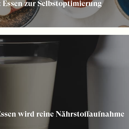
 Essen zur Selbstoptimierung
ssen wird reine Nährstoffaufnahme