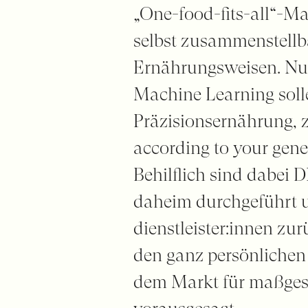
„One-food-fits-all“-M
selbst zusammenstellb
Ernährungsweisen. Nut
Machine Learning solle
Präzisionsernährung, z
according to your gene
Behilflich sind dabei 
daheim durchgeführt 
dienstleister:innen zu
den ganz persönlichen 
dem Markt für maßges