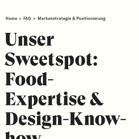
Home
»
FAQ
»
Markenstrategie & Positionierung
Unser
Sweetspot:
Food-
Expertise &
Design-Know-
how.