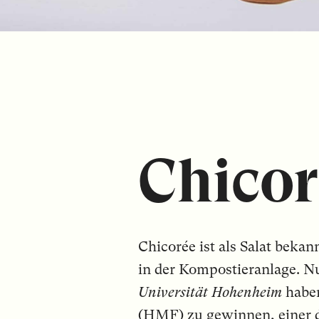
Chicor
Chicorée ist als Salat bekan
in der Kompostieranlage. Nu
Universität Hohenheim
haben
(HMF) zu gewinnen, einer de