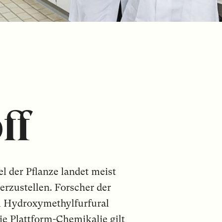
ff
el der Pflanze landet meist
erzustellen. Forscher der
m Hydroxymethylfurfural
e Plattform-­Chemikalie gilt