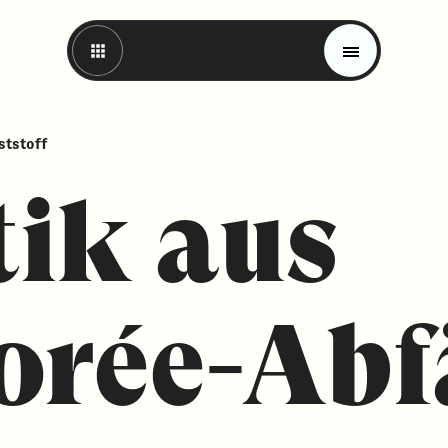
ststoff
tik aus
orée-Abf
Magazin
Trends
Materials