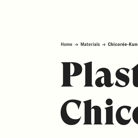
Home
→
Materials
→
Chicorée-Kun
Plas
Chic