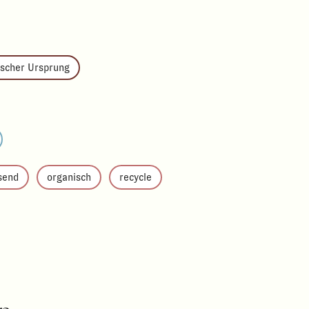
scher Ursprung
send
organisch
recycle