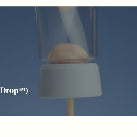
ryDrop™)