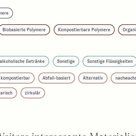
mere
Biobasierte Polymere
Kompostierbare Polymere
Organi
-alkoholische Getränke
Sonstige
Sonstige Flüssigkeiten
kompostierbar
Abfall-basiert
Alternativ
nachwach
arisch
zirkulär