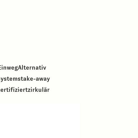
Einweg
Alternativ
systems
take-away
ertifiziert
zirkulär