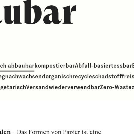
aubar
sch abbaubar
kompostierbar
Abfall-basiert
essbar
eg
nachwachsend
organisch
recycle
schadstofffrei
getarisch
Versand
wiederverwendbar
Zero-Waste
z
alen
– Das Formen von Papier ist eine