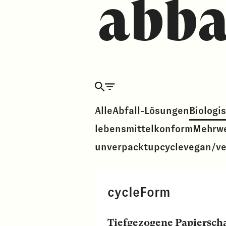
abb
Alle
Abfall-Lösungen
Biologi
lebensmittelkonform
Mehrw
unverpackt
upcycle
vegan/ve
cycleForm
Tiefgezogene Papiersch