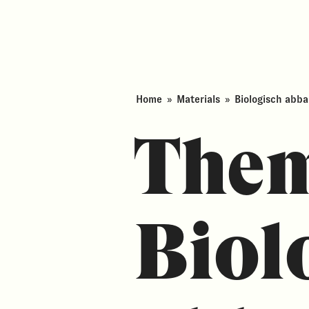
Home
»
Materials
»
Biologisch abb
The
Biol