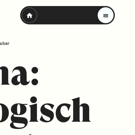
aubar
ma:
ogisch
Magazin
Trends
Materials