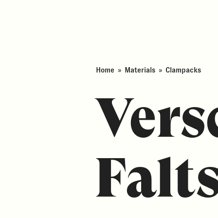
Home
»
Materials
»
Clampacks
Vers
Falt