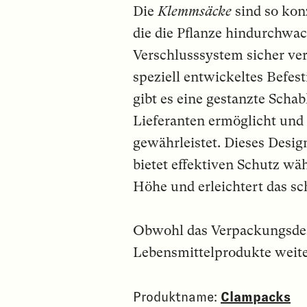
Die
Klemmsäcke
sind so kon
die die Pflanze hindurchwa
Verschlusssystem sicher ver
speziell entwickeltes Befe
gibt es eine gestanzte Scha
Lieferanten ermöglicht und
gewährleistet. Dieses Desig
bietet effektiven Schutz wä
Höhe und erleichtert das s
Obwohl das Verpackungsdesi
Lebensmittelprodukte weit
Produktname:
Clampacks