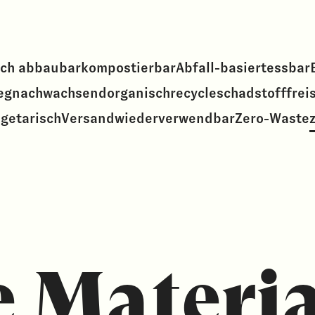
sch abbaubar
kompostierbar
Abfall-basiert
essbar
eg
nachwachsend
organisch
recycle
schadstofffrei
getarisch
Versand
wiederverwendbar
Zero-Waste
z
e Materia