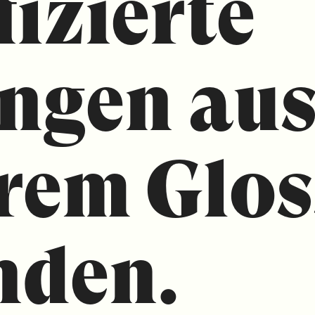
fizierte
ngen au
rem Glos
nden.