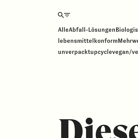
Alle
Abfall-Lösungen
Biologi
lebensmittelkonform
Mehrw
unverpackt
upcycle
vegan/ve
Dies