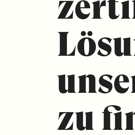
zerti
Lösu
unse
zu fi