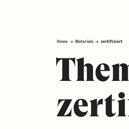
Home
→
Materials
→
zertifiziert
The
zerti