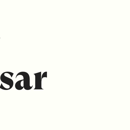
s
sar