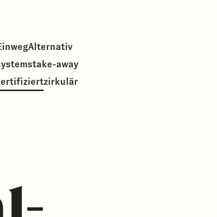
Einweg
Alternativ
systems
take-away
ertifiziert
zirkulär
l-