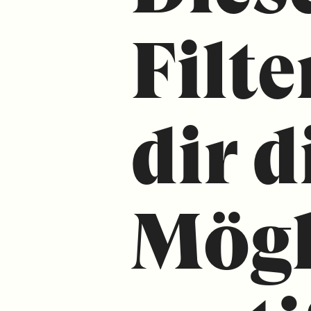
Filte
dir d
Mögl