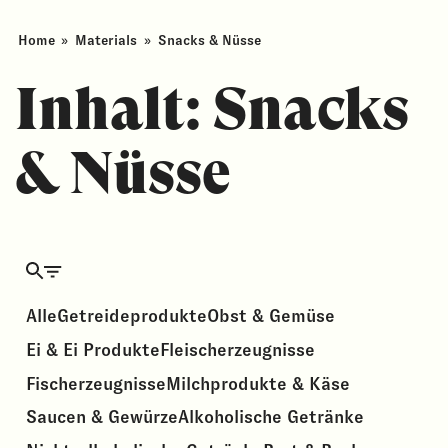
Home
»
Materials
»
Snacks & Nüsse
Inhalt:
Snacks
& Nüsse
Alle
Getreideprodukte
Obst & Gemüse
Ei & Ei Produkte
Fleisch­erzeugnisse
Fischerzeugnisse
Milchprodukte & Käse
Saucen & Gewürze
Alkoholische Getränke