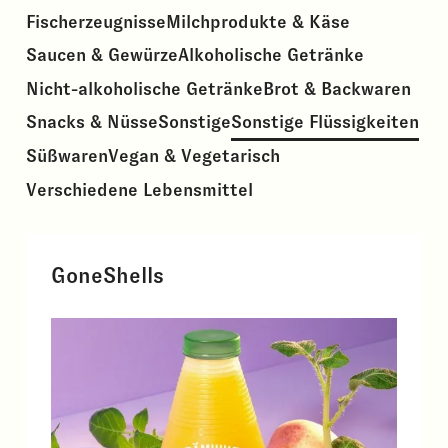
Fischerzeugnisse
Milchprodukte & Käse
Saucen & Gewürze
Alkoholische Getränke
Nicht-alkoholische Getränke
Brot & Backwaren
Snacks & Nüsse
Sonstige
Sonstige Flüssigkeiten
Süßwaren
Vegan & Vegetarisch
Verschiedene Lebensmittel
GoneShells