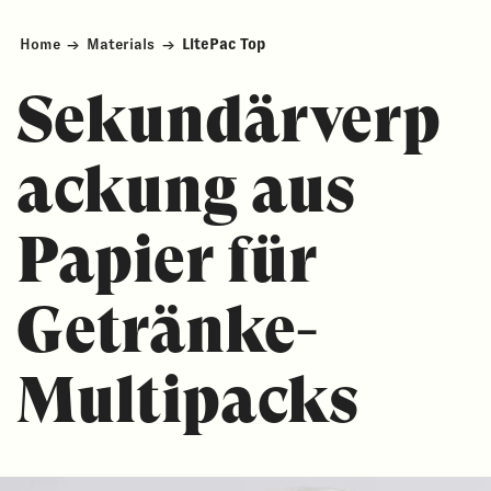
Home
→
Materials
→
LitePac Top
Sekundärverp
ackung aus
Papier für
Getränke-
Multipacks