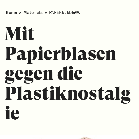
Home
»
Materials
»
PAPERbubble®.
Mit
Papierblasen
gegen die
Plastiknostalg
ie