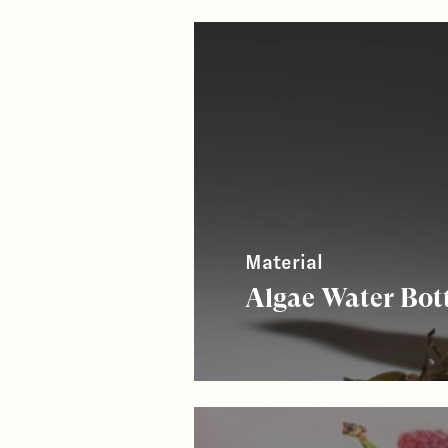
Material
Algae Water Bot