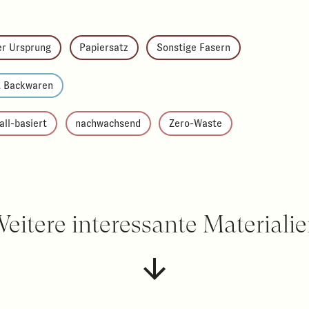
er Ursprung
Papiersatz
Sonstige Fasern
& Backwaren
all-basiert
nachwachsend
Zero-Waste
eitere interessante Materiali