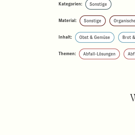
Kategorien:
Sonstige
Material:
Sonstige
Organisch
Inhalt:
Obst & Gemüse
Brot 
Themen:
Abfall-Lösungen
Abf
W