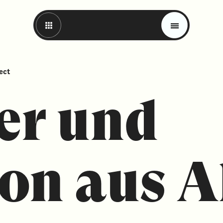
ect
er und
on aus A
Magazin
Trends
Materials