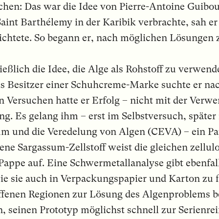
n: Das war die Idee von Pierre-Antoine Guibout.
aint Barthélemy in der Karibik verbrachte, sah er
ichtete. So begann er, nach möglichen Lösungen 
eßlich die Idee, die Alge als Rohstoff zu verwen
s Besitzer einer Schuhcreme-Marke suchte er na
en Versuchen hatte er Erfolg – nicht mit der Ver
ng. Es gelang ihm – erst im Selbstversuch, späte
m und die Veredelung von Algen (CEVA) – ein Pap
ene Sargassum-Zellstoff weist die gleichen zellu
appe auf. Eine Schwermetallanalyse gibt ebenfall
ie sie auch in Verpackungspapier und Karton zu f
roffenen Regionen zur Lösung des Algenproblems b
n, seinen Prototyp möglichst schnell zur Serienre