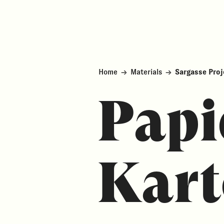
Home
→
Materials
→
Sargasse Proj
Papi
Kart