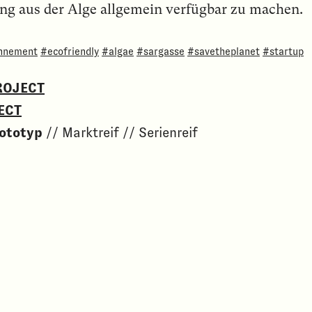
ung aus der Alge allgemein verfügbar zu machen.
nnement
#ecofriendly
#algae
#sargasse
#savetheplanet
#startup
ROJECT
ECT
ototyp
// Marktreif // Serienreif