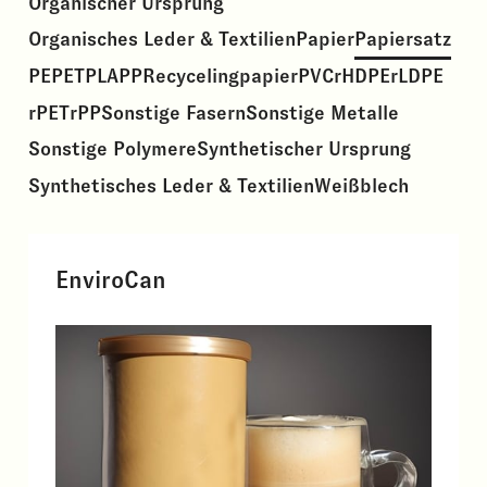
Organischer Ursprung
Organisches Leder & Textilien
Papier
Papiersatz
PE
PET
PLA
PP
Recycelingpapier
PVC
rHDPE
rLDPE
rPET
rPP
Sonstige Fasern
Sonstige Metalle
Sonstige Polymere
Synthetischer Ursprung
Synthetisches Leder & Textilien
Weißblech
EnviroCan