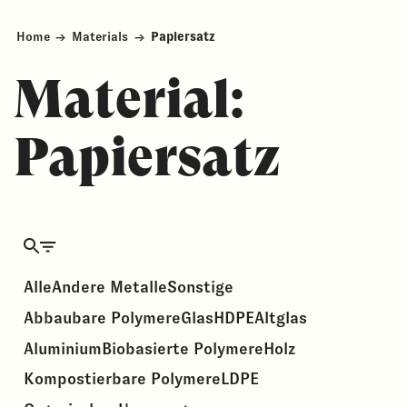
Home
→
Materials
→
Papiersatz
Material:
Papiersatz
Alle
Andere Metalle
Sonstige
Abbaubare Polymere
Glas
HDPE
Altglas
Aluminium
Biobasierte Polymere
Holz
Kompostierbare Polymere
LDPE