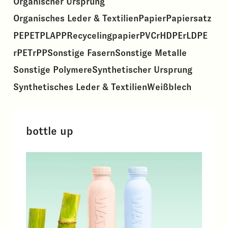
Organischer Ursprung
Organisches Leder & Textilien
Papier
Papiersatz
PE
PET
PLA
PP
Recycelingpapier
PVC
rHDPE
rLDPE
rPET
rPP
Sonstige Fasern
Sonstige Metalle
Sonstige Polymere
Synthetischer Ursprung
Synthetisches Leder & Textilien
Weißblech
bottle up