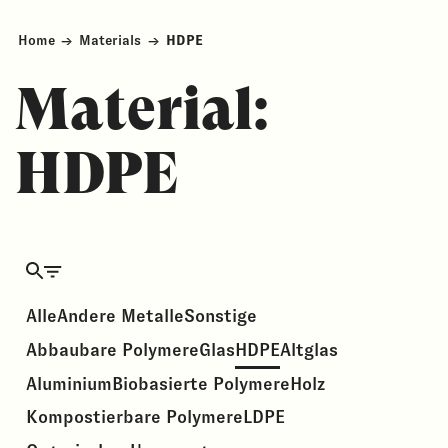
Home
→
Materials
→
HDPE
Material:
HDPE
Alle
Andere Metalle
Sonstige
Abbaubare Polymere
Glas
HDPE
Altglas
Aluminium
Biobasierte Polymere
Holz
Kompostierbare Polymere
LDPE