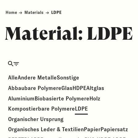
Home
→
Materials
→
LDPE
Material:
LDPE
Alle
Andere Metalle
Sonstige
Abbaubare Polymere
Glas
HDPE
Altglas
Aluminium
Biobasierte Polymere
Holz
Kompostierbare Polymere
LDPE
Organischer Ursprung
Organisches Leder & Textilien
Papier
Papiersatz