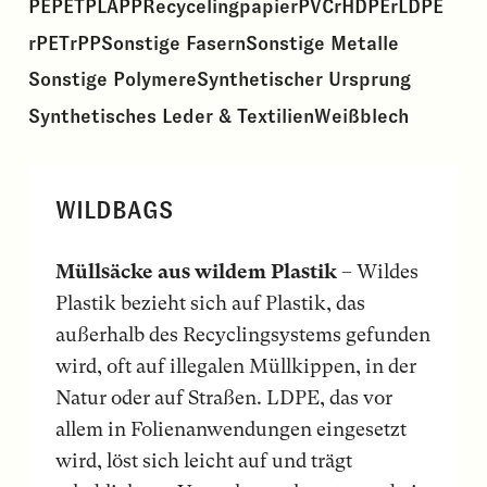
PE
PET
PLA
PP
Recycelingpapier
PVC
rHDPE
rLDPE
rPET
rPP
Sonstige Fasern
Sonstige Metalle
Sonstige Polymere
Synthetischer Ursprung
Synthetisches Leder & Textilien
Weißblech
WILDBAGS
Müllsäcke aus wildem Plastik
– Wildes
Plastik bezieht sich auf Plastik, das
außerhalb des Recyclingsystems gefunden
wird, oft auf illegalen Müllkippen, in der
Natur oder auf Straßen. LDPE, das vor
allem in Folienanwendungen eingesetzt
wird, löst sich leicht auf und trägt