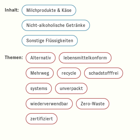
Inhalt:
Milchprodukte & Käse
Nicht-alkoholische Getränke
Sonstige Flüssigkeiten
Themen:
Alternativ
lebensmittelkonform
Mehrweg
recycle
schadstofffrei
systems
unverpackt
wiederverwendbar
Zero-Waste
zertifiziert