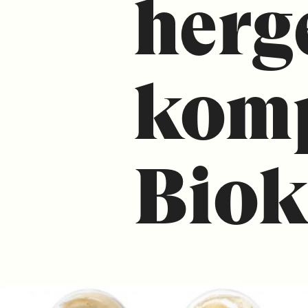
herg
komp
Biok