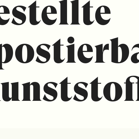
estellte
ostierb
unststof