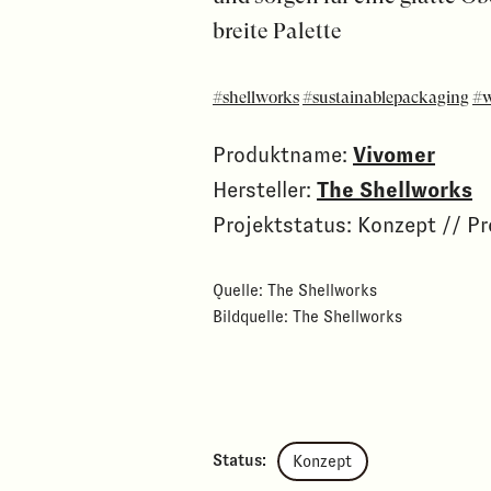
breite Palette
#shellworks
#sustainablepackaging
#w
Produktname:
Vivomer
Hersteller:
The Shellworks
Projektstatus: Konzept // P
Quelle: The Shellworks
Bildquelle: The Shellworks
Status:
Konzept