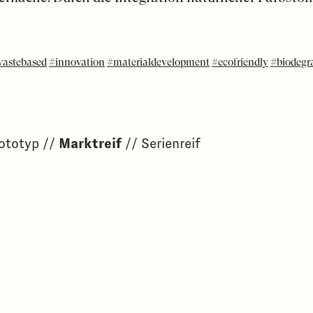
astebased
#innovation
#materialdevelopment
#ecofriendly
#biodegr
rototyp //
Marktreif
// Serienreif