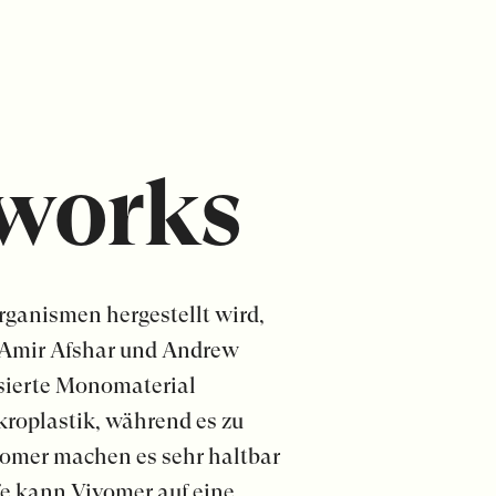
lworks
rganismen hergestellt wird,
, Amir Afshar und Andrew
asierte Monomaterial
kroplastik, während es zu
ivomer machen es sehr haltbar
ffe kann Vivomer auf eine