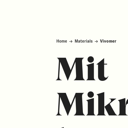
Home
→
Materials
→
Vivomer
Mit
Mik