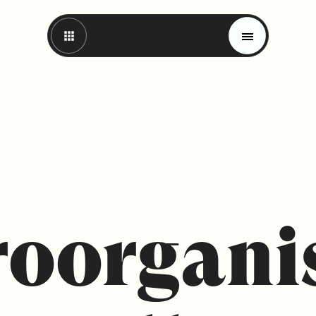
roorgani
Magazin
Trends
Materials