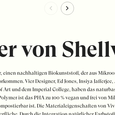
r von Shel
r, einen nachhaltigen Biokunststoff, der aus Mikroo
rkommen. Vier Designer, Ed Jones, Insiya Jafferjee
f Art und dem Imperial College, haben das naturb
 Polymer ist das PHA zu 100 % vegan und frei von Mi
ompostierbar ist. Die Materialeigenschaften von V
erfläche. Durch die Integration natürlicher Farbsto