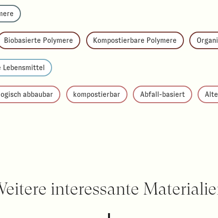
mere
Biobasierte Polymere
Kompostierbare Polymere
Organi
 Lebensmittel
logisch abbaubar
kompostierbar
Abfall-basiert
Alte
eitere interessante Materiali