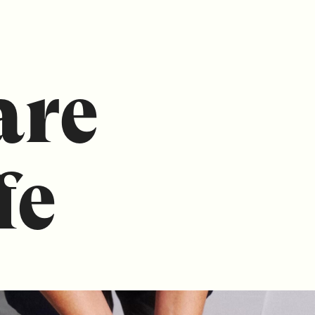
are
fe