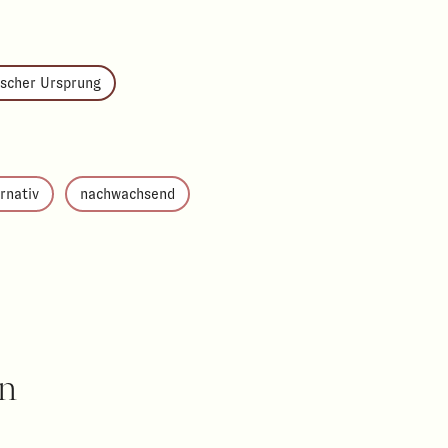
scher Ursprung
rnativ
nachwachsend
en