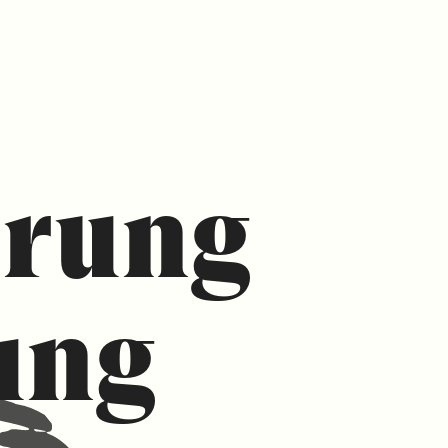
hrung
ung