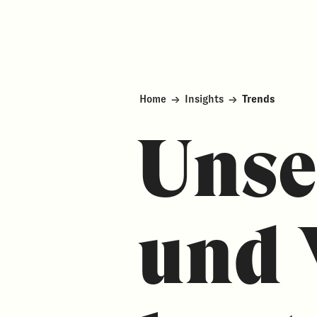
Home
→
Insights
→
Trends
Unse
und 