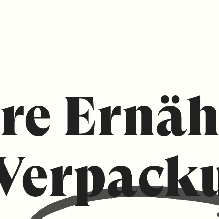
re Ernä
Verpack