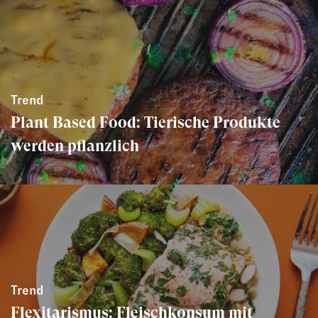
Trend
Plant Based Food: Tierische Produkte
werden pflanzlich
Trend
Flexitarismus: Fleischkonsum mit