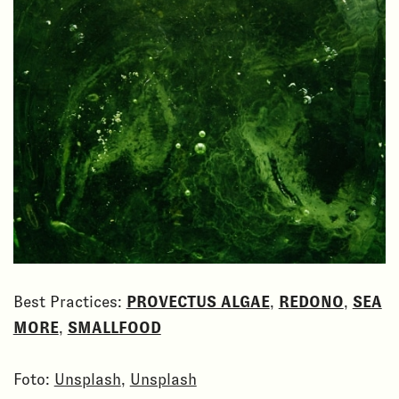
Best Practices:
PROVECTUS ALGAE
,
REDONO
,
SEA
MORE
,
SMALLFOOD
Foto:
Unsplash
,
Unsplash