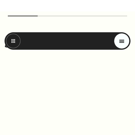
Magazin
Trends
Swiss made.
Materials
Die Entwicklung und Abfüllung des
Produkts finden in der Schweiz statt. Das
Schweizer Startup wollte den hohen
Qualitätsanspruch an sein Produkt in
unserem Design zum Ausdruck bringen.
Durch viel Weißraum im oberen Teil des
Etiketts, vermitteln wir Proteingehalt und
Premium-Qualität zugleich. Denn das ist,