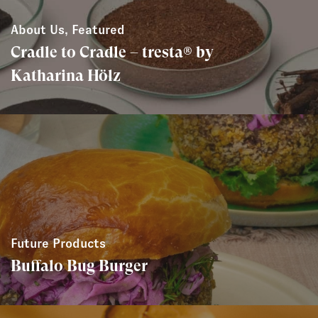
About Us, Featured
Cradle to Cradle – tresta® by
Katharina Hölz
Future Products
Buffalo Bug Burger