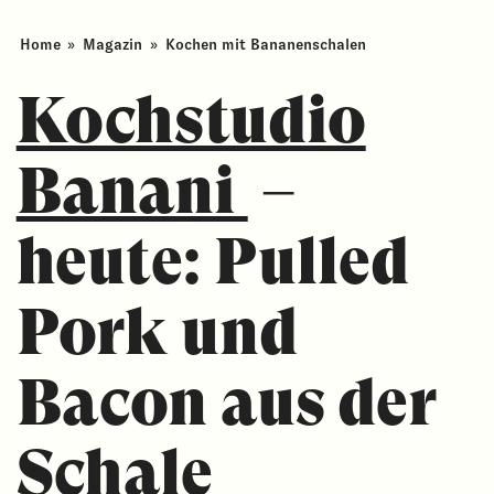
Home
»
Magazin
»
Kochen mit Bananenschalen
Kochstudio
Banani
–
heute: Pulled
Pork und
Bacon aus der
Schale