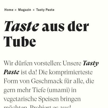
Home
»
Magazin
»
Tasty Paste
Taste
aus der
Tube
Wir dürfen vorstellen: Unsere
Tasty
Paste
ist da! Die komprimierteste
Form von Geschmack für alle, die
gern mehr Tiefe (umami) in
vegetarische Speisen bringen
möchten. Probiert es aus!