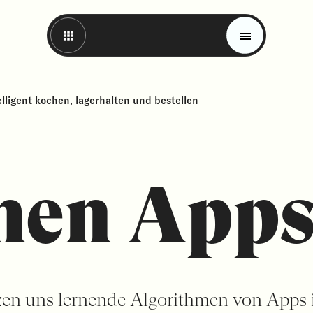
lligent kochen, lagerhalten und bestellen
hen App
Magazin
Trends
Materials
zen uns lernende Algorithmen von Apps 