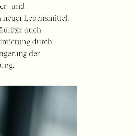
er- und
 neuer Lebensmittel.
äufiger auch
ptimierung durch
ingerung der
dung.