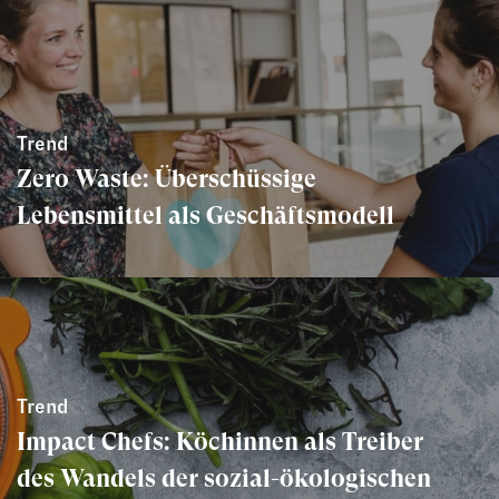
Trend
Zero Waste: Überschüssige
Lebensmittel als Geschäftsmodell
Trend
Impact Chefs: Köchinnen als Treiber
des Wandels der sozial-ökologischen