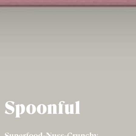
Spoonful
Superfood-Nuss-Crunchy.