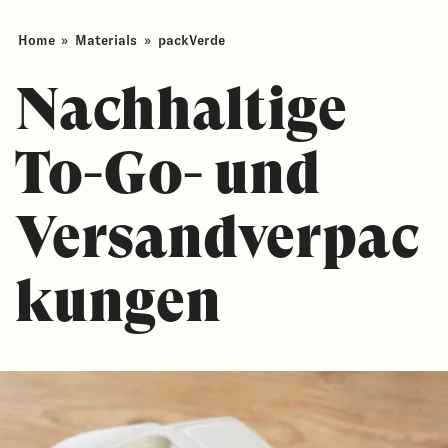
Home
»
Materials
»
packVerde
Nachhaltige
To-Go- und
Versandverpac
kungen