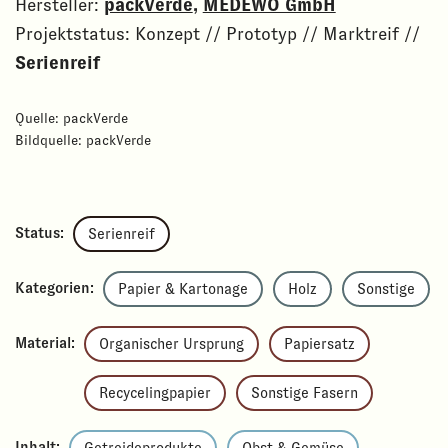
Hersteller:
packVerde
,
MEDEWO GmbH
Projektstatus: Konzept // Prototyp // Marktreif //
Serienrei
f
Quelle: packVerde
Bildquelle: packVerde
Status:
Serienreif
Kategorien:
Papier & Kartonage
Holz
Sonstige
Material:
Organischer Ursprung
Papiersatz
Recycelingpapier
Sonstige Fasern
Inhalt: