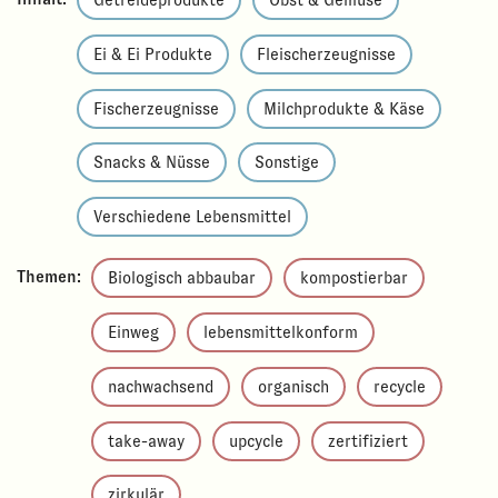
Getreideprodukte
Obst & Gemüse
Ei & Ei Produkte
Fleisch­erzeugnisse
Fischerzeugnisse
Milchprodukte & Käse
Snacks & Nüsse
Sonstige
Verschiedene Lebensmittel
Themen:
Biologisch abbaubar
kompostierbar
Einweg
lebensmittelkonform
nachwachsend
organisch
recycle
take-away
upcycle
zertifiziert
zirkulär