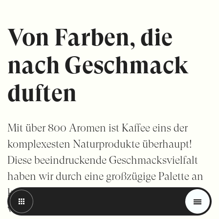
Von Farben, die
nach Geschmack
duften
Mit über 800 Aromen ist Kaffee eins der
komplexesten Naturprodukte überhaupt!
Diese beeindruckende Geschmacksvielfalt
haben wir durch eine großzügige Palette an
Magazin
kräftigen, fröhlichen Farben in die neue
Trends
visuelle Identität von Laudatio übertragen.
Materials